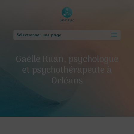
Sélectionner une page
Gaëlle Ruan, psychologue
et psychothérapeute à
Orléans