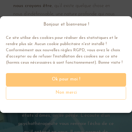
nous croyons être
, qu’il existe quelque chose en
nous d’indéfinissable, une nature profonde qui nous
constitue et qu’il est essentiel d’écouter.
Bonjour et bienvenue !
Ce site utilise des cookies pour réaliser des statistiques et le
rendre plus sûr. Aucun cookie publicitaire n'est installé !
Conformément aux nouvelles règles RGPD, vous avez le choix
d'accepter ou de refuser l'installation des cookies sur ce site
(hormis ceux nécessaires à sont fonctionnement). Bonne visite !
Ok pour moi !
Pourquoi me consulter ?
Non merci
Il arrive parfois que, dans le brouillard de ses
états d’âmes, on se perde. L’écoute d’un
psychothérapeute vous renvoie l’écho de ce